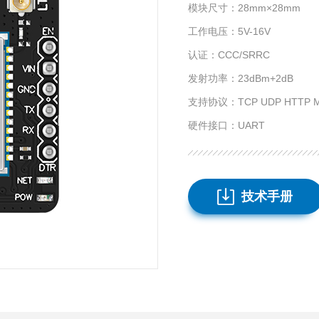
模块尺寸：28mm×28mm
工作电压：5V-16V
认证：CCC/SRRC
发射功率：23dBm+2dB
支持协议：TCP UDP HTTP 
硬件接口：UART
技术手册