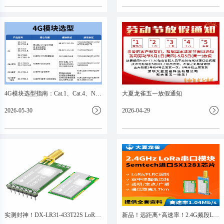
4G模块选型指南：Cat.1、Cat.4、NB-IoT，别再被参数表搞晕了
大夏龙雀五一放假通知
2026-05-30
2026-04-29
实测封神！DX-LR31-433T22S LoRa 模组：6.2km 稳传 + 穿墙 5 堵，性能真没水分！
新品！远距离+高速率！2.4G频段LoRa串口模块