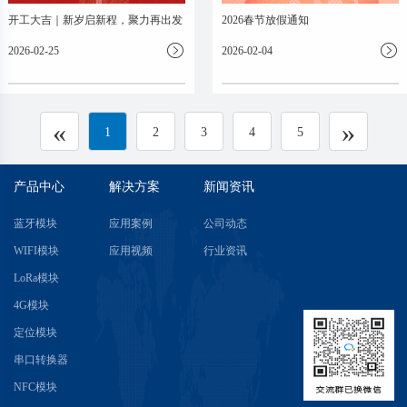
开工大吉｜新岁启新程，聚力再出发
2026春节放假通知
2026-02-25
2026-02-04
«
»
1
2
3
4
5
产品中心
解决方案
新闻资讯
蓝牙模块
应用案例
公司动态
WIFI模块
应用视频
行业资讯
LoRa模块
4G模块
定位模块
串口转换器
NFC模块